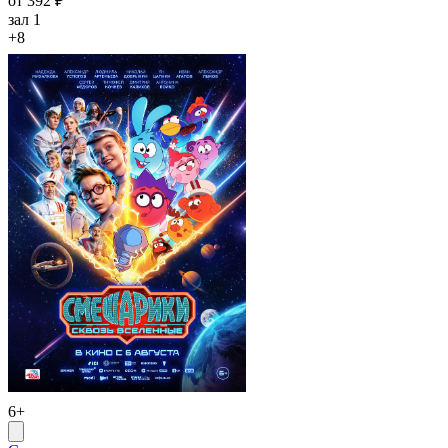
от 392 ₽
зал 1
+8
6+