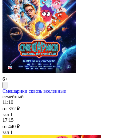
6+
Смешарики сквозь вселенные
семейный
11:10
от 352 ₽
зал 1
17:15
от 440 ₽
зал 1